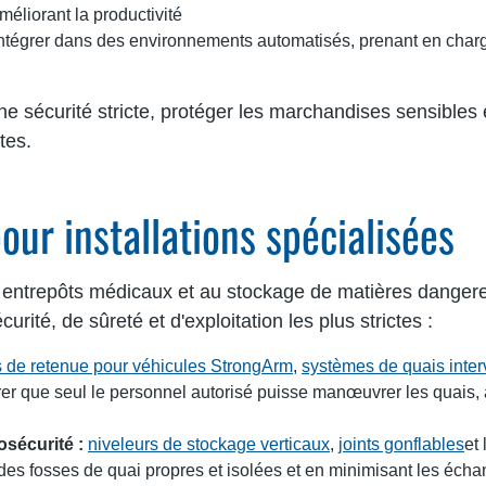
éliorant la productivité
tégrer dans des environnements automatisés, prenant en charge 
e sécurité stricte, protéger les marchandises sensibles 
tes.
our installations spécialisées
x entrepôts médicaux et au stockage de matières danger
té, de sûreté et d'exploitation les plus strictes :
fs de retenue pour véhicules StrongArm
,
systèmes de quais inter
er que seul le personnel autorisé puisse manœuvrer les quais, 
osécurité :
niveleurs de stockage verticaux
,
joints gonflables
et
s fosses de quai propres et isolées et en minimisant les échan