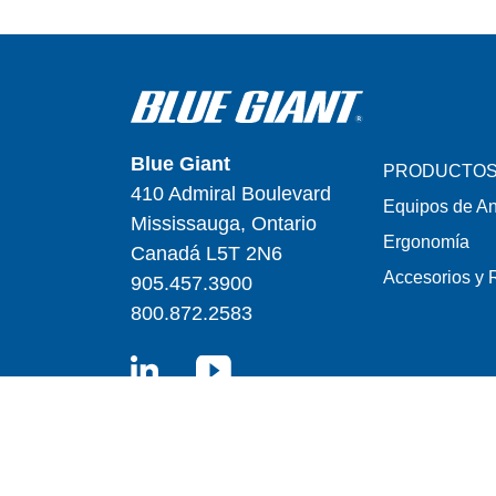
Blue Giant
PRODUCTO
410 Admiral Boulevard
Equipos de A
Mississauga, Ontario
Ergonomía
Canadá L5T 2N6
Accesorios y 
905.457.3900
800.872.2583
LinkedIn
YouTube
Accesibilidad
|
C