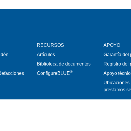
S
RECURSOS
APOYO
ndén
Artículos
Garantía del
Biblioteca de documentos
Registro del
®
Refacciones
ConfigureBLUE
Apoyo técnic
Ubicaciones 
prestamos se
Términos y condiciones
|
Condiciones de uso
|
Política de Priv
opyright 2026 © Blue Giant Equipment Corporation. Todos los derechos reservado