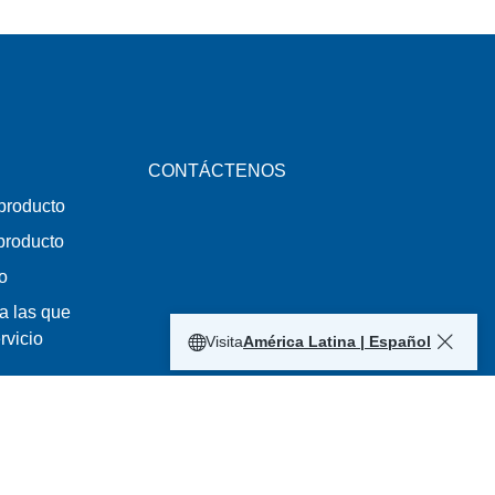
CONTÁCTENOS
 producto
 producto
o
a las que
rvicio
Visita
América Latina | Español
acidad
|
Mi cuenta
s.