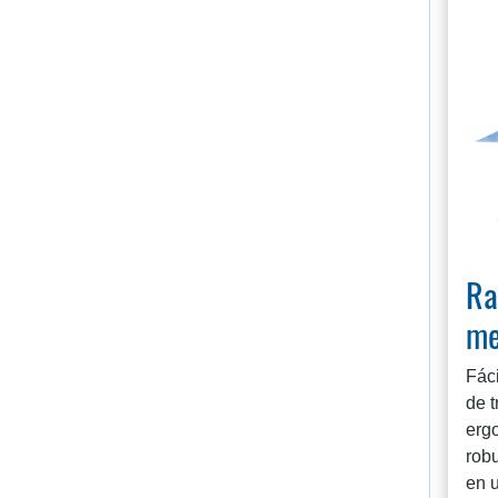
Ra
me
Fác
de t
erg
robu
en 