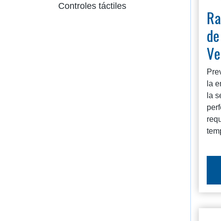
Controles táctiles
Ra
de
Ve
Prev
la e
la s
perf
requ
tem