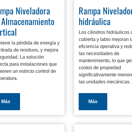
mpa Niveladora
Rampa Nivelado
 Almacenamiento
hidráulica
rtical
Los cilindros hidráulicos 
cubierta y labio mejoran l
iene la pérdida de energía y
eficiencia operativa y re
ntrada de residuos, y mejora
las necesidades de
eguridad. La solución
mantenimiento, lo que ge
ecta para instalaciones que
costos de propiedad
ieren un estricto control de
significativamente menor
peratura.
las unidades mecánicas.
Más
Más