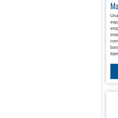
Ma
Una
espa
emp
inst
con
bara
tope