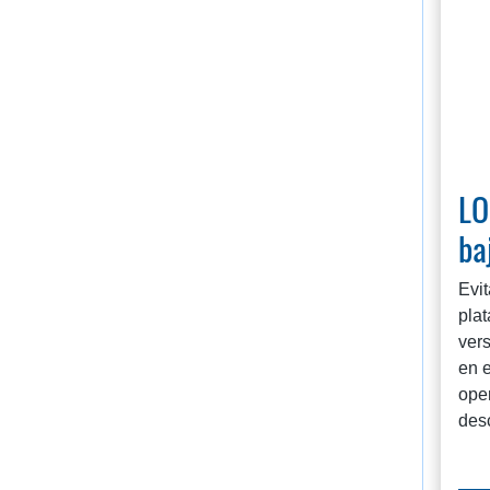
LO
ba
Evit
pla
vers
en e
ope
desc