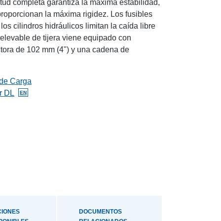
itud completa garantiza la máxima estabilidad,
proporcionan la máxima rigidez. Los fusibles
os cilindros hidráulicos limitan la caída libre
elevable de tijera viene equipado con
tora de 102 mm (4") y una cadena de
 de Carga
r DL
EN
OnlyAvailableInglés
CIONES
DOCUMENTOS