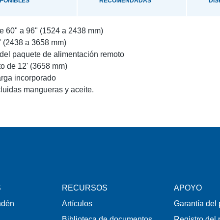
SPONIBLES
RECOMENDADAS
DIS
de 60" a 96" (1524 a 2438 mm)
" (2438 a 3658 mm)
del paquete de alimentación remoto
to de 12' (3658 mm)
arga incorporado
cluidas mangueras y aceite.
S
RECURSOS
APOYO
ndén
Artículos
Garantía del
Biblioteca de documentos
Registro del