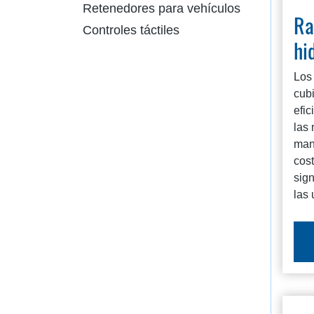
Retenedores para vehículos
Ra
Controles táctiles
hi
Los 
cubi
efic
las
man
cos
sig
las