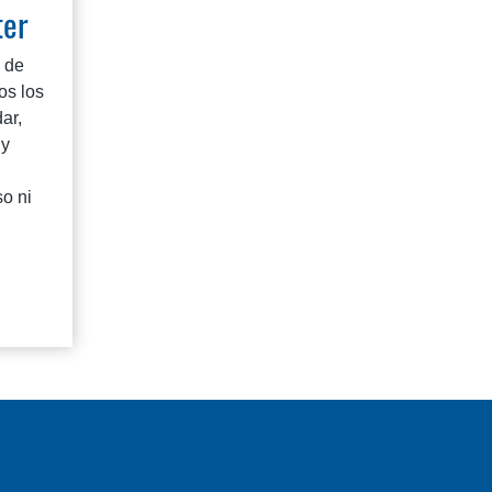
ter
n de
os los
ar,
 y
so ni