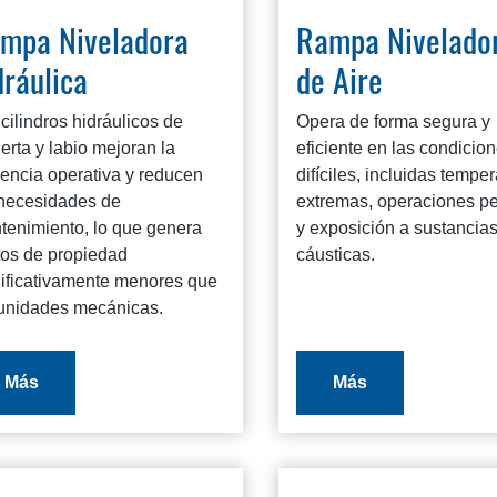
mpa Niveladora
Rampa Nivelado
dráulica
de Aire
cilindros hidráulicos de
Opera de forma segura y
erta y labio mejoran la
eficiente en las condicio
iencia operativa y reducen
difíciles, incluidas tempe
 necesidades de
extremas, operaciones p
tenimiento, lo que genera
y exposición a sustancia
tos de propiedad
cáusticas.
nificativamente menores que
 unidades mecánicas.
Más
Más