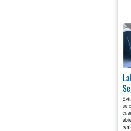
La
Se
Evit
se 
cua
abie
rem