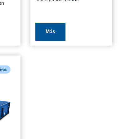
ón
Más
tivas