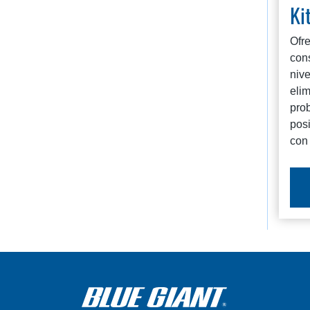
Ki
Ofre
con
nive
eli
pro
pos
con