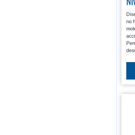
Ni
Dis
no h
mot
acce
Per
desc