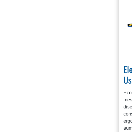
El
Us
Eco
mes
dise
cons
erg
aume