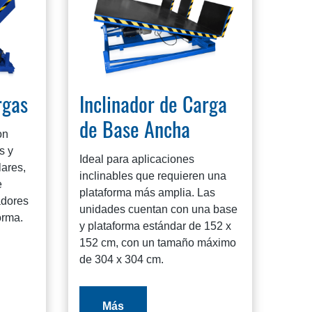
rgas
Inclinador de Carga
de Base Ancha
on
s y
Ideal para aplicaciones
lares,
inclinables que requieren una
e
plataforma más amplia. Las
adores
unidades cuentan con una base
orma.
y plataforma estándar de 152 x
152 cm, con un tamaño máximo
de 304 x 304 cm.
Más