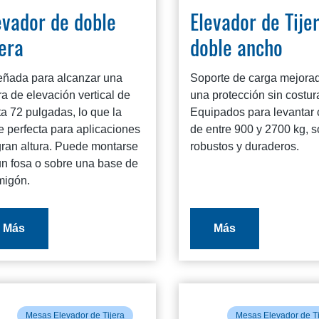
evador de doble
Elevador de Tije
jera
doble ancho
eñada para alcanzar una
Soporte de carga mejora
ra de elevación vertical de
una protección sin costur
a 72 pulgadas, lo que la
Equipados para levantar 
e perfecta para aplicaciones
de entre 900 y 2700 kg, 
gran altura. Puede montarse
robustos y duraderos.
un fosa o sobre una base de
migón.
Más
Más
Mesas Elevador de Tijera
Mesas Elevador de Ti