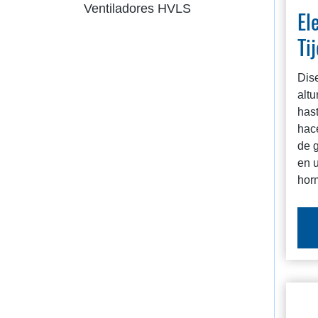
Ventiladores HVLS
El
Ti
Dis
altu
hast
hac
de 
en 
hor