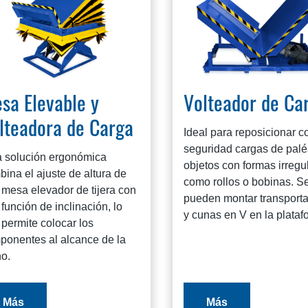
sa Elevable y
Volteador de Ca
lteadora de Carga
Ideal para reposicionar c
seguridad cargas de palé
a solución ergonómica
objetos con formas irregu
ina el ajuste de altura de
como rollos o bobinas. S
 mesa elevador de tijera con
pueden montar transport
función de inclinación, lo
y cunas en V en la plataf
permite colocar los
ponentes al alcance de la
o.
Más
Más