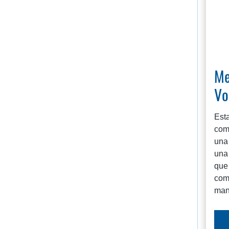
Me
Vo
Est
comb
una
una 
que 
com
man