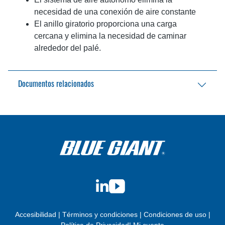
necesidad de una conexión de aire constante
El anillo giratorio proporciona una carga
cercana y elimina la necesidad de caminar
alrededor del palé.
Documentos relacionados
Folleto del Posicionador Automático de Tarimas
PL4
EN
BlueGiant.General.DocumentOnlyAvailableInglés
Folleto del Posicionador Automático de Tarimas
PL4
Manual del operador del Posicionador
Automático de Tarimas PL4
EN
BlueGiant.General.DocumentOnlyAvailableInglés
LinkedIn
YouTube
Guía de políticas y procedimientos de
garantía
EN
BlueGiant.General.DocumentOnlyAvailableInglés
Accesibilidad
|
Términos y condiciones
|
Condiciones de uso
|