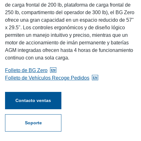
de carga frontal de 200 lb, plataforma de carga frontal de
250 lb, compartimento del operador de 300 lb), el BG Zero
ofrece una gran capacidad en un espacio reducido de 57"
x 29.5". Los controles ergonómicos y de diseño lógico
permiten un manejo intuitivo y preciso, mientras que un
motor de accionamiento de imán permanente y baterías
AGM integradas ofrecen hasta 4 horas de funcionamiento
continuo con una sola carga.
Folleto de BG Zero
EN
BlueGiant.General.DocumentOnlyAvailableInglés
Folleto de Vehículos Recoge Pedidos
EN
BlueGiant.General.DocumentOnlyAvailableInglés
Contacto ventas
Soporte