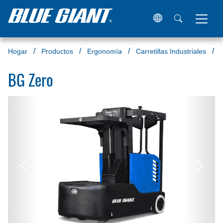
Hogar
Productos
Ergonomía
Carretillas Industriales
BG Zero
Anterior
Próxi