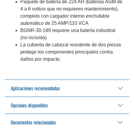
Paquete de batería de 224 AH (baterías AGM de
4 a 6 voltios que no requieren mantenimiento),
completo con cargador interno enchufable
automático de 25 AMP/110 VCA
BGNR-30-189 requiere una batería industrial
(no incluida)
La cubierta de cabezal resistente de dos piezas
protege los componentes principales contra
daños por impacto.
Aplicaciones recomendadas
Opciones disponibles
Almacenes
Instalaciones de almacenamiento
puntos de venta minorista
Documentos relacionados
Rueda de carga simple de 10" (254 mm)
Distribución de bebidas
ID/OD de 34/43 o 42/50
Almacenamiento de alimentos congelados