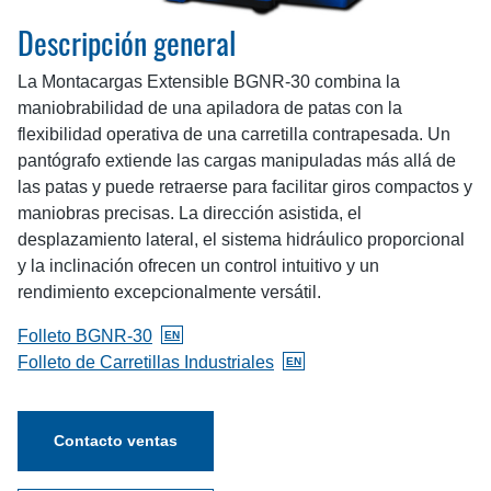
Descripción general
La Montacargas Extensible BGNR-30 combina la
maniobrabilidad de una apiladora de patas con la
flexibilidad operativa de una carretilla contrapesada. Un
pantógrafo extiende las cargas manipuladas más allá de
las patas y puede retraerse para facilitar giros compactos y
maniobras precisas. La dirección asistida, el
desplazamiento lateral, el sistema hidráulico proporcional
y la inclinación ofrecen un control intuitivo y un
rendimiento excepcionalmente versátil.
Folleto BGNR-30
EN
BlueGiant.General.DocumentOnlyAvailableInglés
Folleto de Carretillas Industriales
EN
BlueGiant.General.DocumentOnlyAvailableInglés
Contacto ventas