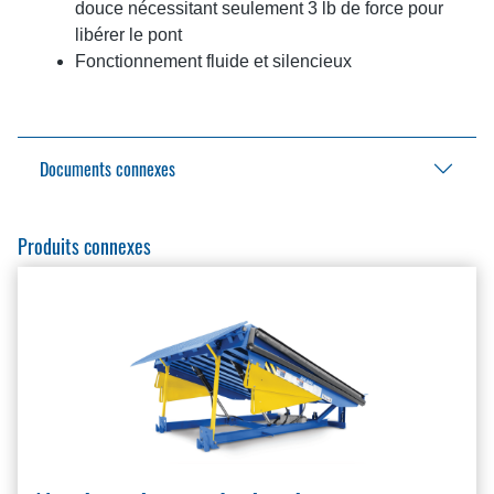
douce nécessitant seulement 3 lb de force pour
libérer le pont
Fonctionnement fluide et silencieux
Documents connexes
Manuel d'installation du kit de conversion de
Produits connexes
retenue de frein à disque
EN
BlueGiant.General.DocumentOnlyAvailableAnglais