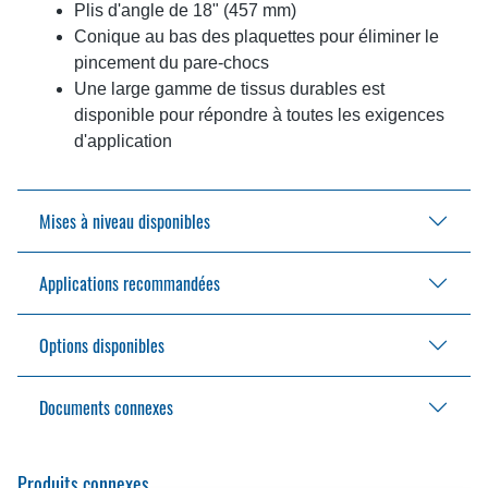
Plis d'angle de 18" (457 mm)
Conique au bas des plaquettes pour éliminer le
pincement du pare-chocs
Une large gamme de tissus durables est
disponible pour répondre à toutes les exigences
d'application
Mises à niveau disponibles
Applications recommandées
Débattement de 48" (1 219 mm) dans le coussin
de tête
Bois traité sous pression
Options disponibles
Idéal pour les applications impliquant des
Support en acier
variations de hauteur de remorque
Documents connexes
Protections antidérapantes de 48 po (1 219 mm)
Mousse souple
Bande de guidage jaune sur toute la hauteur
Brochure sur l'appui-tête réglable
Produits connexes
Volets remplaçables