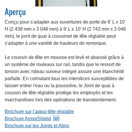
Aperçu
Conçu pour s'adapter aux ouvertures de porte de 8' L x 10'
H (2 438 mm x 3 048 mm) à 9' L x 10' H (2 743 mm x 3 048
mm), le joint de quai à coussinet de tête réglable peut
s'adapter à une variété de hauteurs de remorque.
Le coussin de tête en mousse est levé et abaissé grâce à
un système de rouleaux sur rail, tandis que le ressort de
torsion avec rideau suiveur intégré assure une étanchéité
parfaite. En colmatant tous les interstices susceptibles de
laisser entrer l'eau ou la poussière, le Joint de quai à
coussin de tête réglable protège les employés et les
marchandises lors des opérations de transbordement.
Brochure sur l'appui-tête réglable
Brochure ArmorShield
EN
BlueGiant.General.DocumentOnlyAvailableAnglais
Brochure sur les Joints et Abris