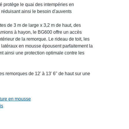
né protège le quai des intempéries en
 réduisant ainsi le besoin d'auvents
tes de 3 m de large x 3,2 m de haut, des
amions à hayon, le BG600 offre un accès
ntérieur de la remorque. Le rideau de toit, les
s latéraux en mousse épousent parfaitement la
t ainsi une protection optimale contre les
les remorques de 12' à 13' 6" de haut sur une
.
OnlyAvailableAnglais
ature en mousse
is