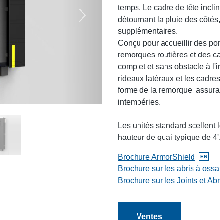
temps. Le cadre de tête incli
détournant la pluie des côtés,
Suivant
supplémentaires.
Conçu pour accueillir des por
remorques routières et des c
complet et sans obstacle à l'i
rideaux latéraux et les cadre
forme de la remorque, assuran
intempéries.
Les unités standard scellent 
hauteur de quai typique de 4'
Brochure ArmorShield
EN
BlueGiant.General.Document
Brochure sur les abris à oss
Brochure sur les Joints et Abr
Ventes