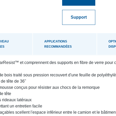
Support
IVEAU
APPLICATIONS
OPT
LES
RECOMMANDÉES
DIS
earResist™ et comprennent des supports en fibre de verre pour c
de bois traité sous pression recouvert d'une feuille de polyéthy
 de tête de 36"
 mousse conçus pour résister aux chocs de la remorque
de tête
 rideaux latéraux
ant un entretien facile
bles scellent l'espace inférieur entre le camion et le bâtimen