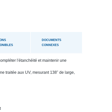
IONS
DOCUMENTS
PONIBLES
CONNEXES
ompléter l'étanchéité et maintenir une
lène traitée aux UV, mesurant 138" de large,
t