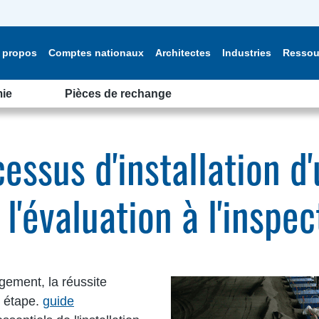
 propos
Comptes nationaux
Architectes
Industries
Ressou
ie
Pièces de rechange
cessus d'installation d
l'évaluation à l'inspec
rgement, la réussite
e étape.
guide