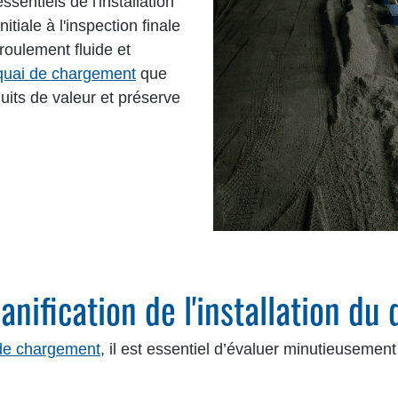
entiels de l'installation
itiale à l'inspection finale
roulement fluide et
 quai de chargement
que
uits de valeur et préserve
planification de l'installation d
 de chargement
, il est essentiel d’évaluer minutieusement