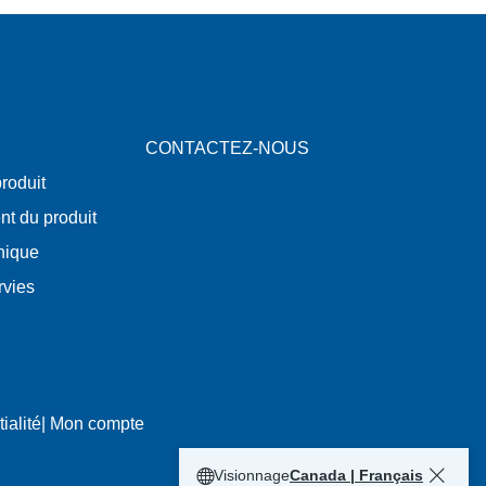
CONTACTEZ-NOUS
roduit
nt du produit
nique
rvies
ialité
|
Mon compte
Visionnage
Canada | Français