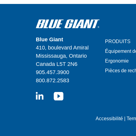
Blue Giant
PRODUITS
410, boulevard Amiral
Équipement d
Mississauga, Ontario
Ergonomie
Canada L5T 2N6
Pièces de re
905.457.3900
800.872.2583
LinkedIn
YouTube
Accessibilité
|
Term