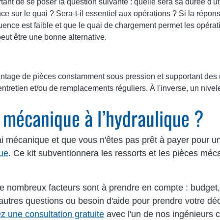
rtant de se poser la question suivante : quelle sera sa durée d'uti
ence sur le quai ? Sera-t-il essentiel aux opérations ? Si la répo
fluence est faible et que le quai de chargement permet les opéra
eut être une bonne alternative.
age de pièces constamment sous pression et supportant des mil
ntretien et/ou de remplacements réguliers. À l'inverse, un nive
 mécanique à l’hydraulique ?
i mécanique et que vous n'êtes pas prêt à payer pour u
que
. Ce kit subventionnera les ressorts et les pièces mé
 nombreux facteurs sont à prendre en compte : budget, f
 d'autres questions ou besoin d'aide pour prendre votre d
z une consultation gratuite
avec l'un de nos ingénieurs 