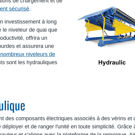
ations de chargement et de
ent sécurisé
.
'un investissement à long
 le niveleur de quai que
ductivité, offrira un
lourdes et assurera une
 nombreux niveleurs de
ts sont les hydrauliques
ulique
sent des composants électriques associés à des vérins e
 de déployer et de ranger l'unité en toute simplicité. Gr
hauteur et s'aligne avec la plateforme de la remorque. Ai