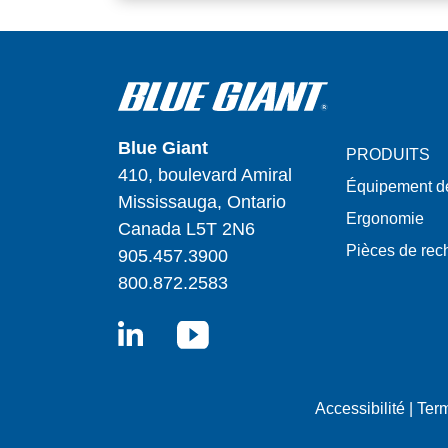
Blue Giant
PRODUITS
410, boulevard Amiral
Équipement d
Mississauga, Ontario
Ergonomie
Canada L5T 2N6
Pièces de re
905.457.3900
800.872.2583
LinkedIn
YouTube
Accessibilité
|
Term