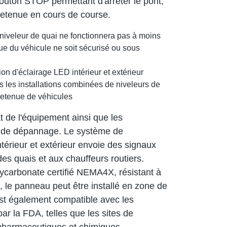
 bouton STOP permettant d'arrêter le pont,
e retenue en cours de course.
e niveleur de quai ne fonctionnera pas à moins
nue du véhicule ne soit sécurisé ou sous
 d'éclairage LED intérieur et extérieur
les installations combinées de niveleurs de
 retenue de véhicules
t de l'équipement ainsi que les
 et de dépannage. Le système de
érieur et extérieur envoie des signaux
es quais et aux chauffeurs routiers.
lycarbonate certifié NEMA4X, résistant à
n, le panneau peut être installé en zone de
 est également compatible avec les
r la FDA, telles que les sites de