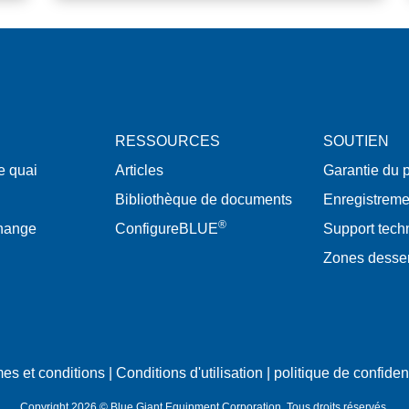
RESSOURCES
SOUTIEN
e quai
Articles
Garantie du p
Bibliothèque de documents
Enregistreme
®
change
ConfigureBLUE
Support tech
Zones desse
es et conditions
|
Conditions d'utilisation
|
politique de confident
Copyright 2026 © Blue Giant Equipment Corporation. Tous droits réservés.