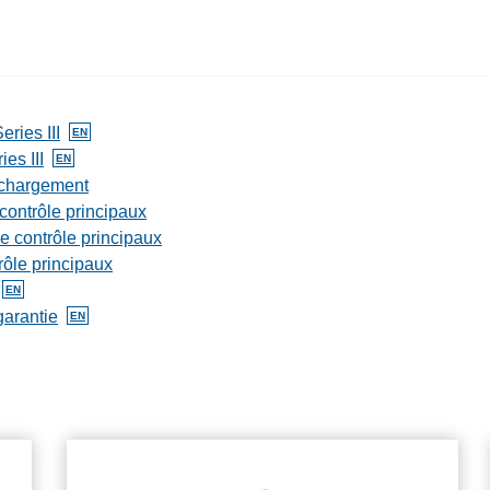
ries III
EN
ableAnglais
es III
EN
ableAnglais
e chargement
contrôle principaux
e contrôle principaux
rôle principaux
EN
ableAnglais
garantie
EN
ableAnglais