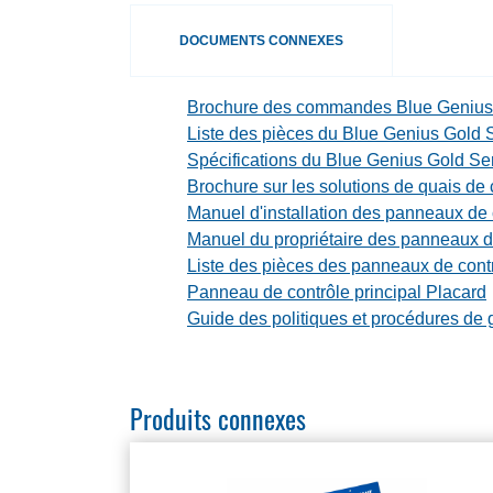
DOCUMENTS CONNEXES
Brochure des commandes Blue Genius
Liste des pièces du Blue Genius Gold Se
BlueGiant.General.DocumentOnlyAvail
Spécifications du Blue Genius Gold Seri
BlueGiant.General.DocumentOnlyAvail
Brochure sur les solutions de quais d
Manuel d'installation des panneaux de 
Manuel du propriétaire des panneaux d
Liste des pièces des panneaux de cont
Panneau de contrôle principal Placard
BlueGiant.General.DocumentOnlyAvail
Guide des politiques et procédures de 
BlueGiant.General.DocumentOnlyAvail
Produits connexes