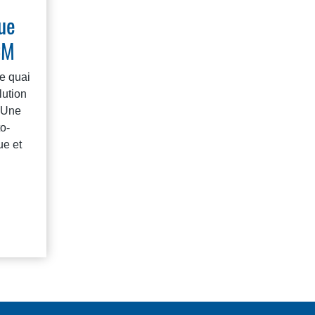
ue
CM
e quai
ution
. Une
to-
ue et