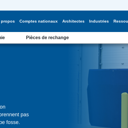
 propos
Comptes nationaux
Architectes
Industries
Ressou
ie
Pièces de rechange
ion
 prennent pas
ype fosse.