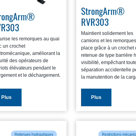
StrongArm®
rongArm®
RVR303
VR303
Maintient solidement les
urise les remorques au quai
camions et les remorques
c un crochet
place grâce à un crochet
ctromécanique, améliorant la
retenue de type barrière 
rité des opérateurs de
visibilité, empêchant tout
iots élévateurs pendant le
séparation accidentelle 
rgement et le déchargement.
la manutention de la carg
Plus
Plus
Retenues hydrauliques
Restrictions mécani