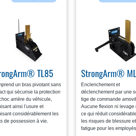
rongArm® TL85
StrongArm® M
prend un bras pivotant sans
Enclenchement et
ct qui sécurise la protection
déclenchement par une s
choc arrière du véhicule,
tige de commande amovib
isant ainsi l'usure et
Aucune flexion ni levage 
uisant considérablement les
ce qui réduit considérab
s de possession à vie.
les risques de blessure e
fatigue pour les employés