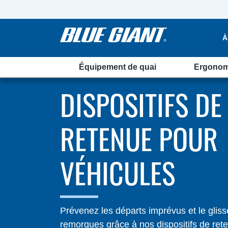
À
Équipement de quai
Ergonom
DISPOSITIFS DE
RETENUE POUR
VÉHICULES
Prévenez les départs imprévus et le glis
remorques grâce à nos dispositifs de ret