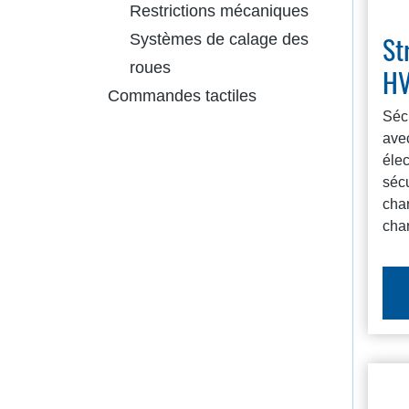
Restrictions mécaniques
St
Systèmes de calage des
roues
H
Commandes tactiles
Séc
ave
éle
sécu
char
cha