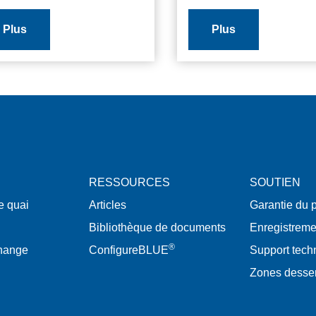
Plus
Plus
RESSOURCES
SOUTIEN
e quai
Articles
Garantie du p
Bibliothèque de documents
Enregistreme
®
change
ConfigureBLUE
Support tech
Zones desse