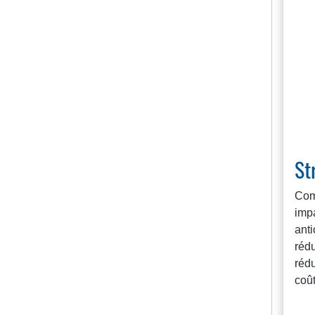
St
Com
impa
anti
rédu
réd
coût