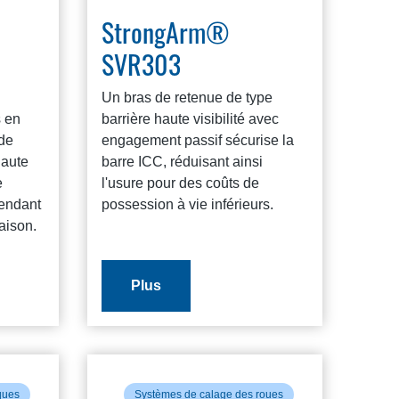
StrongArm®
SVR303
Un bras de retenue de type
 en
barrière haute visibilité avec
 de
engagement passif sécurise la
haute
barre ICC, réduisant ainsi
e
l'usure pour des coûts de
pendant
possession à vie inférieurs.
aison.
Plus
ques
Systèmes de calage des roues